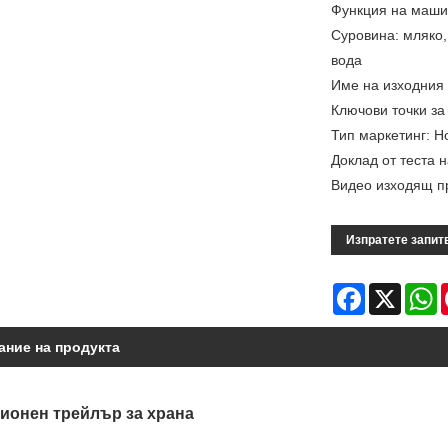
Функция на маши
Суровина: мляко,
вода
Име на изходния 
Ключови точки з
Тип маркетинг: Н
Доклад от теста 
Видео изходящ п
Изпратете запит
Facebook
X
W
ание на продукта
ионен трейлър за храна