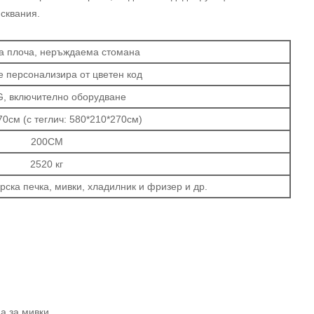
исквания.
а плоча, неръждаема стомана
е персонализира от цветен код
, включително оборудване
70см (с теглич: 580*210*270см)
200CM
2520 кг
рска печка, мивки, хладилник и фризер и др.
а за мивки