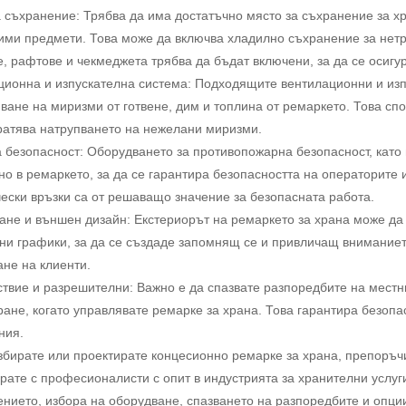
 съхранение: Трябва да има достатъчно място за съхранение за хр
ими предмети. Това може да включва хладилно съхранение за нетра
 рафтове и чекмеджета трябва да бъдат включени, за да се осигур
ционна и изпускателна система: Подходящите вентилационни и изп
ване на миризми от готвене, дим и топлина от ремаркето. Това с
ратява натрупването на нежелани миризми.
 безопасност: Оборудването за противопожарна безопасност, като
о в ремаркето, за да се гарантира безопасността на операторите 
ески връзки са от решаващо значение за безопасната работа.
ане и външен дизайн: Екстериорът на ремаркето за храна може да
ни графики, за да се създаде запомнящ се и привличащ вниманиет
не на клиенти.
твие и разрешителни: Важно е да спазвате разпоредбите на местн
ане, когато управлявате ремарке за храна. Това гарантира безопас
ния.
збирате или проектирате концесионно ремарке за храна, препоръч
рате с професионалисти с опит в индустрията за хранителни услуг
нието, избора на оборудване, спазването на разпоредбите и опции