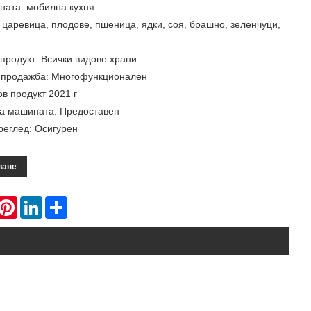
ната: мобилна кухня
 царевица, плодове, пшеница, ядки, соя, брашно, зеленчуци,
продукт: Всички видове храни
а продажба: Многофункционален
ов продукт 2021 г
на машината: Предоставен
реглед: Осигурен
ване
hatsApp
Pinterest
LinkedIn
Share