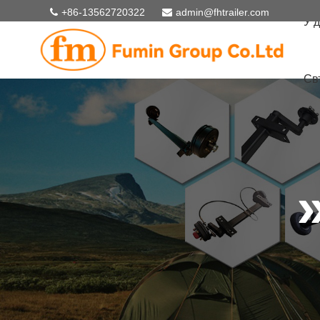
+86-13562720322
admin@fhtrailer.com
У 
Св