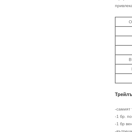
привлека
О
В
Трейлъ
-самият 
-1 бр. п
-1 бр ве
-вътрешн